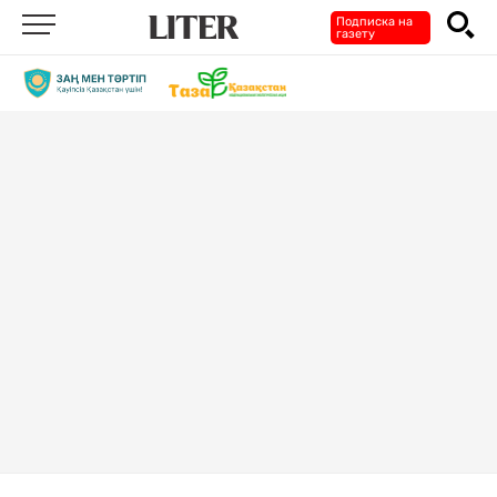
Подписка на
газету