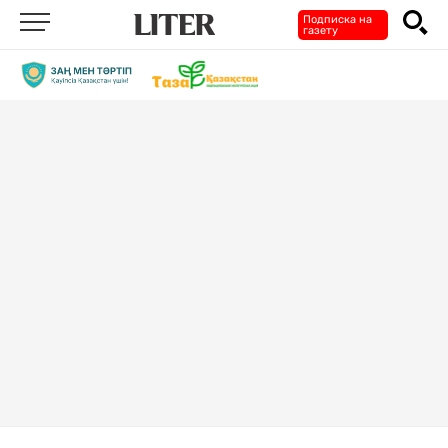
Подписка на
газету