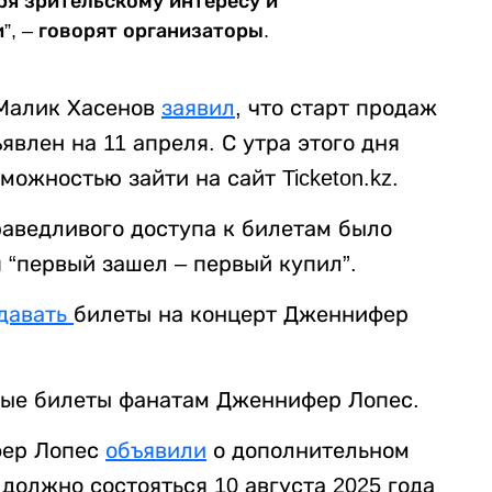
я зрительскому интересу и
”, – говорят организаторы.
 Малик Хасенов
заявил
, что старт продаж
явлен на 11 апреля. С утра этого дня
можностью зайти на сайт Ticketon.kz.
праведливого доступа к билетам было
 “первый зашел – первый купил”.
давать
билеты на концерт Дженнифер
ые билеты фанатам Дженнифер Лопес.
фер Лопес
объявили
о дополнительном
должно состояться 10 августа 2025 года