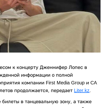
есом к концерту Дженнифер Лопес в
жденной информации о полной
риятия компании First Media Group и CA
илетов продолжается, передает
Liter.kz
.
е билеты в танцевальную зону, а также