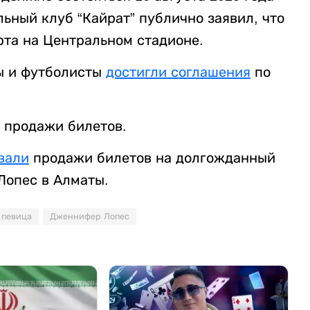
ьный клуб “Кайрат” публично заявил, что
рта на Центральном стадионе.
ры и футболисты
достигли соглашения
по
продажи билетов.
вали
продажи билетов на долгожданный
Лопес в Алматы.
певица
Дженнифер Лопес