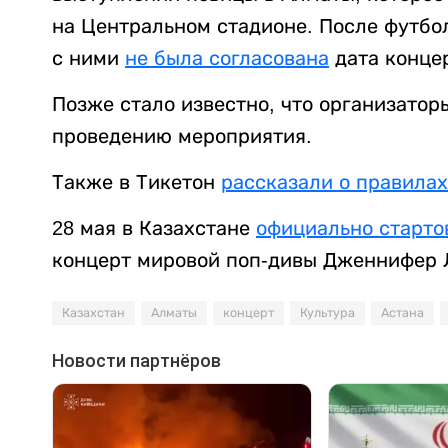
на Центральном стадионе. После футбол
с ними
не была согласована
дата конце
Позже стало известно, что организато
проведению мероприятия.
Также в Тикетон
рассказали о правилах
28 мая в Казахстане
официально старто
концерт мировой поп-дивы Дженнифер 
Казахстан
Алматы
концерт
Культура
Астана