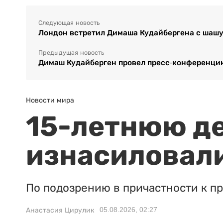
Следующая новость
Лондон встретил Димаша Кудайбергена с шашу
Предыдущая новость
Димаш Кудайберген провел пресс-конференцию
Новости мира
15-летнюю д
изнасиловали
По подозрению в причастности к п
05.08.2026, 02:27
Анастасия Цирулик