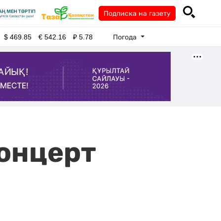
Подписка на газету
Погода
$
469.85
€
542.16
₽
5.78
концерт