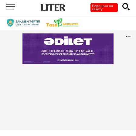
Подписка на
газету