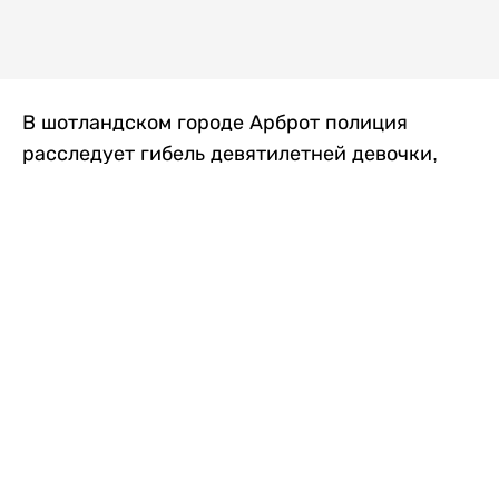
В шотландском городе Арброт полиция
расследует гибель девятилетней девочки,
которую нашли с тяжелыми травмами в
промышленной зоне, где семья разбила
палаточный лагерь. По подозрению в
убийстве ребенка задержан ее 35-летний
отец, передает
Liter.kz
со ссылкой на
The Sun
.
По данным полиции, семья из Западного
Йоркшира приехала в Арброт и разбила
палатку на территории заброшенной
промышленной зоны неподалеку от пляжа.
Вместе с родителями были двое детей.