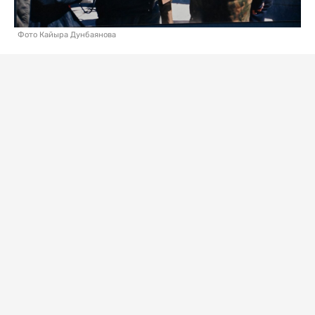
Фото Кайыра Дунбаянова