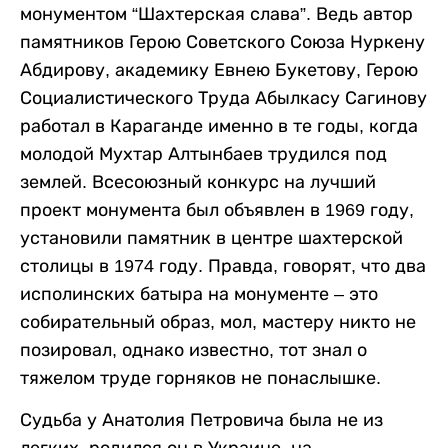
монументом “Шахтерская слава”. Ведь автор
памятников Герою Советского Союза Нуркену
Абдирову, академику Евнею Букетову, Герою
Социалистического Труда Абылкасу Сагинову
работал в Караганде именно в те годы, когда
молодой Мухтар Алтынбаев трудился под
землей. Всесоюзный конкурс на лучший
проект монумента был объявлен в 1969 году,
установили памятник в центре шахтерской
столицы в 1974 году. Правда, говорят, что два
исполинских батыра на монументе – это
собирательный образ, мол, мастеру никто не
позировал, однако известно, тот знал о
тяжелом труде горняков не понаслышке.
Судьба у Анатолия Петровича была не из
легких, родился он в Украине, на