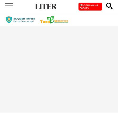
Подписка на
газету