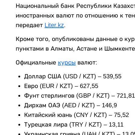
Национальный банк Республики Казахс
иностранных валют по отношению к тенг
передает
Liter.kz
.
Кроме того, опубликованы данные о ку
пунктами в Алматы, Астане и Шымкенте
Официальные
курсы
валют:
Доллар США (USD / KZT) – 539,55
Евро (EUR / KZT) – 627,55
Фунт стерлингов (GBP / KZT) – 721,81
Дирхам ОАЭ (AED / KZT) – 146,9
Китайский юань (CNY / KZT) – 75,52
Турецкая лира (TRY / KZT) – 13,11
Украинская гривна (UAH / KZT) – 13,0