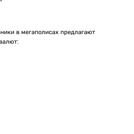
нники в мегаполисах предлагают
валют: