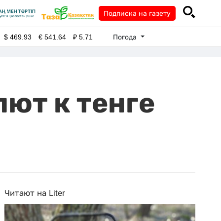
Подписка на газету
Погода
$
469.93
€
541.64
₽
5.71
лют к тенге
Читают на Liter