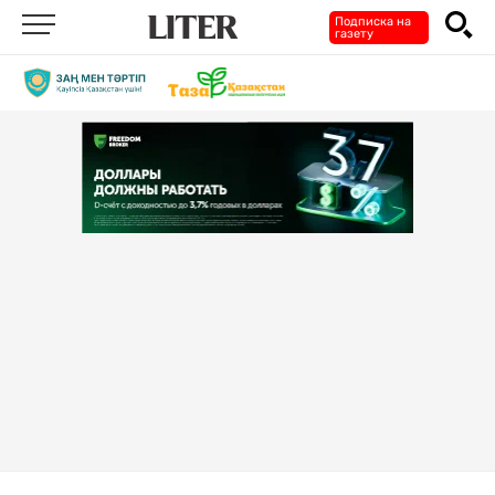
Подписка на
газету