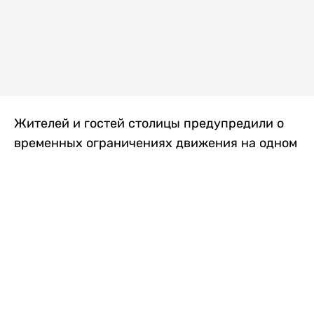
Жителей и гостей столицы предупредили о
временных ограничениях движения на одном
из самых загруженных проспектов города.
Причиной станут дорожные работы, которые
продлятся два дня, передает
Liter.kz
.
По информации городских служб, с 7 по 8
августа на проспекте Кабанбай батыра
пройдет ремонт дорожного покрытия. В связи
с этим движение будет частично ограничено
на участке от улицы Калкаман до улицы