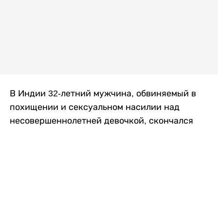
В Индии 32-летний мужчина, обвиняемый в
похищении и сексуальном насилии над
несовершеннолетней девочкой, скончался
после того, как разъяренная толпа жестоко
избила его в. Полиция сообщила об аресте
восьми человек, причастных к нападению,
передает
Liter.kz
со ссылкой на
news9live
.
Местные жители рассказали, что
обвиняемый, Мохаммад Эмроз, похитил