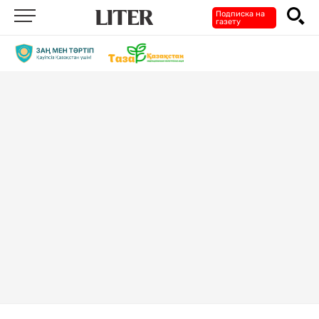
Подписка на
газету