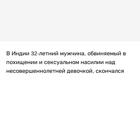
В Индии 32-летний мужчина, обвиняемый в
похищении и сексуальном насилии над
несовершеннолетней девочкой, скончался
после того, как разъяренная толпа жестоко
избила его в. Полиция сообщила об аресте
восьми человек, причастных к нападению,
передает
Liter.kz
со ссылкой на
news9live
.
Местные жители рассказали, что
обвиняемый, Мохаммад Эмроз, похитил
школьницу и держал ее взаперти в своем