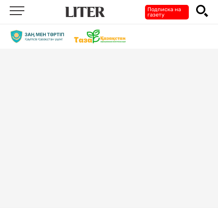
Подписка на
газету