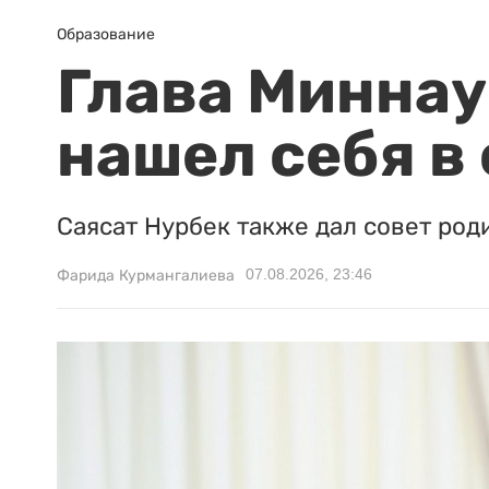
Образование
Глава Миннаук
нашел себя в
Саясат Нурбек также дал совет род
07.08.2026, 23:46
Фарида Курмангалиева