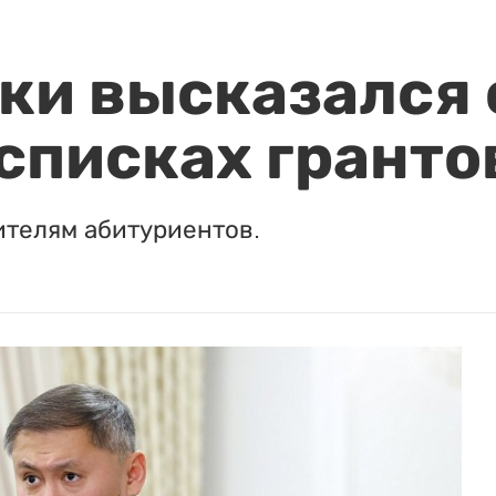
и высказался о
 списках гранто
ителям абитуриентов.