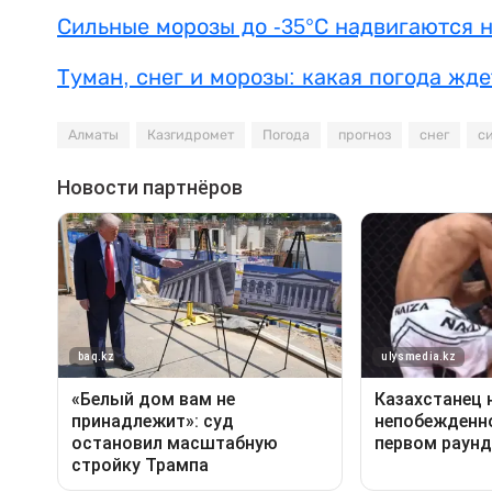
Сильные морозы до -35°С надвигаются 
Туман, снег и морозы: какая погода жде
Алматы
Казгидромет
Погода
прогноз
снег
с