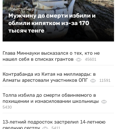
Новости мира
Мужчину до смерти избили и
облили кипятком из-за 170
тысяч тенге
Глава Миннауки высказался о тех, кто не
нашел себя в списках грантов
45601
Контрабанда из Китая на миллиарды: в
Алматы арестовали участников ОПГ
11591
Толпа избила до смерти обвиняемого в
похищении и изнасиловании школьницы
5430
13-летний подросток застрелил 14-летнюю
сводную сестру
5411