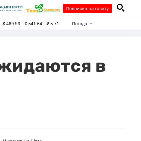
Подписка на газету
Погода
$
469.93
€
541.64
₽
5.71
ожидаются в