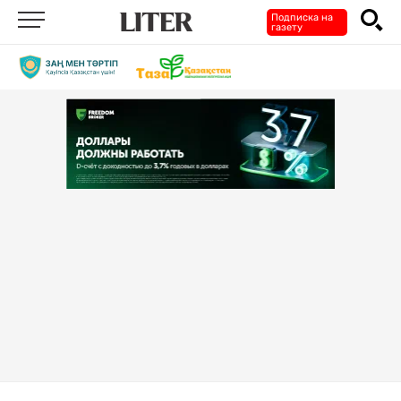
Подписка на
газету