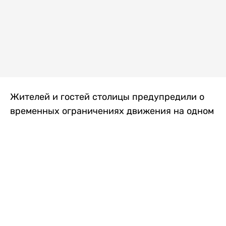
Жителей и гостей столицы предупредили о
временных ограничениях движения на одном
из самых загруженных проспектов города.
Причиной станут дорожные работы, которые
продлятся два дня, передает
Liter.kz
.
По информации городских служб, с 7 по 8
августа на проспекте Кабанбай батыра
пройдет ремонт дорожного покрытия. В связи
с этим движение будет частично ограничено