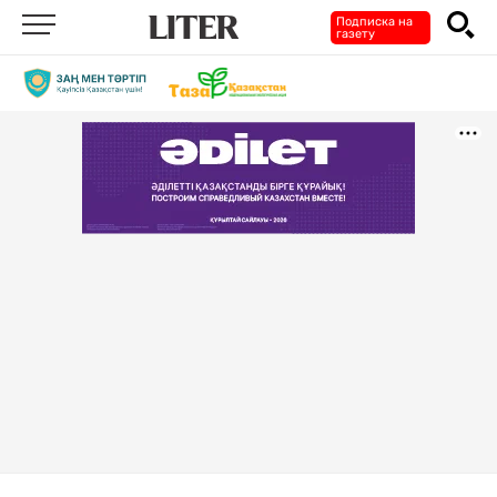
Подписка на
газету