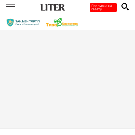
Подписка на
газету