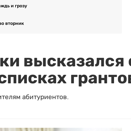
ождь и грозу
во вторник
и высказался о
 списках гранто
ителям абитуриентов.