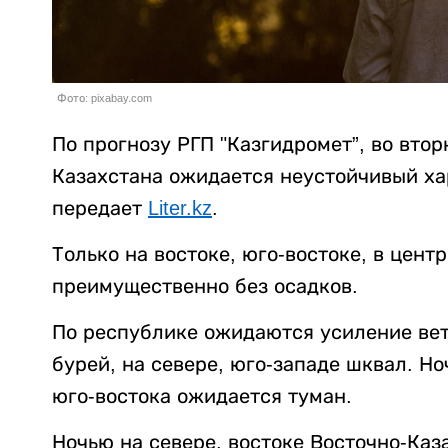
Фото: pixabay.com
По прогнозу РГП "Казгидромет”, во втор
Казахстана ожидается неустойчивый ха
передает
Liter.kz
.
Только на востоке, юго-востоке, в цент
преимущественно без осадков.
По республике ожидаются усиление ветр
бурей, на севере, юго-западе шквал. Но
юго-востока ожидается туман.
Ночью на севере, востоке Восточно-Ка