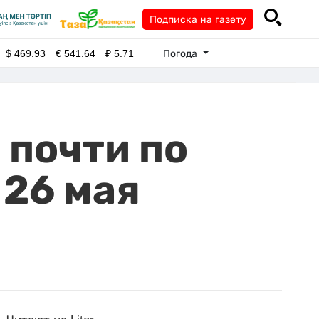
Подписка на газету
Погода
$
469.93
€
541.64
₽
5.71
 почти по
 26 мая