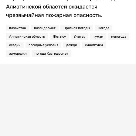
Алматинской областей ожидается
чрезвычайная пожарная опасность.
Казахстан
Казгидромет
Прогноз погоды
Погода
Алматинская область
Жетысу
Улытау
туман
непогода
осадки
погодные условия
дожди
синоптики
заморозки
погода Казгидромет