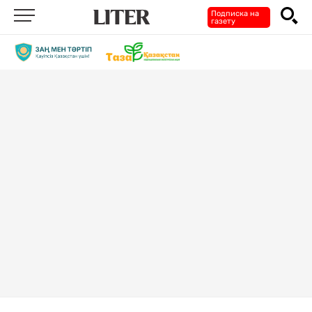
Подписка на
газету