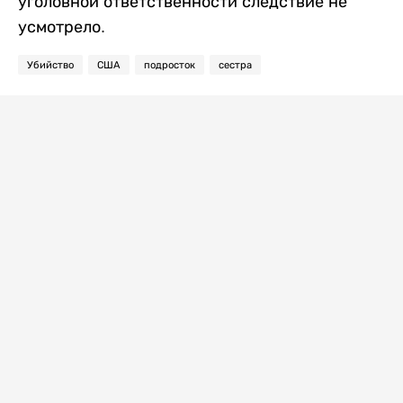
уголовной ответственности следствие не
усмотрело.
Убийство
США
подросток
сестра