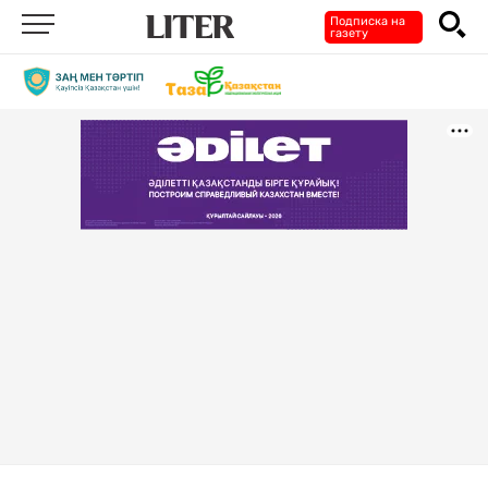
Подписка на
газету