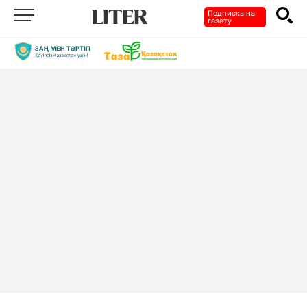
Подписка на
газету