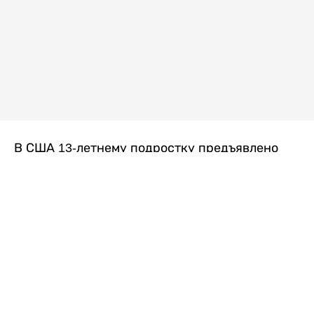
В США 13-летнему подростку предъявлено
обвинение в убийстве второй степени после
гибели его 14-летней сводной сестры. По
версии следствия, трагедия произошла
вскоре после ссоры между детьми, передает
Liter.kz
со ссылкой на
kmph.com
.
Как сообщили в полиции, девочка получила
огнестрельное ранение в голову. Она