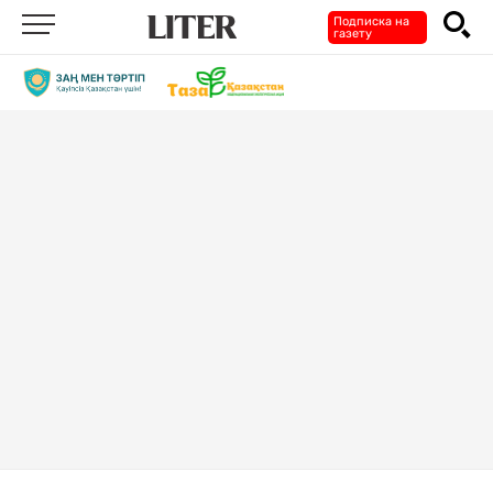
Подписка на
газету