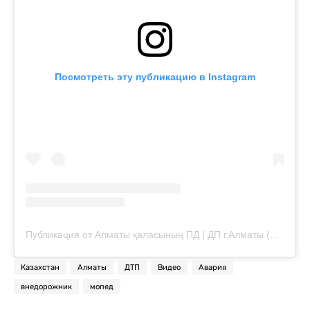
Посмотреть эту публикацию в Instagram
Публикация от Алматы қаласының ПД | ДП г.Алматы (@almaty_police_department)
Казахстан
Алматы
ДТП
Видео
Авария
внедорожник
мопед