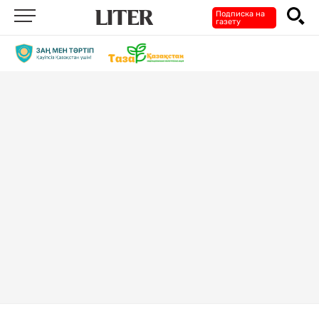
Подписка на
газету