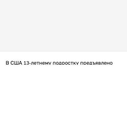
В США 13-летнему подростку предъявлено
обвинение в убийстве второй степени после
гибели его 14-летней сводной сестры. По
версии следствия, трагедия произошла
вскоре после ссоры между детьми, передает
Liter.kz
со ссылкой на
kmph.com
.
Как сообщили в полиции, девочка получила
огнестрельное ранение в голову. Она