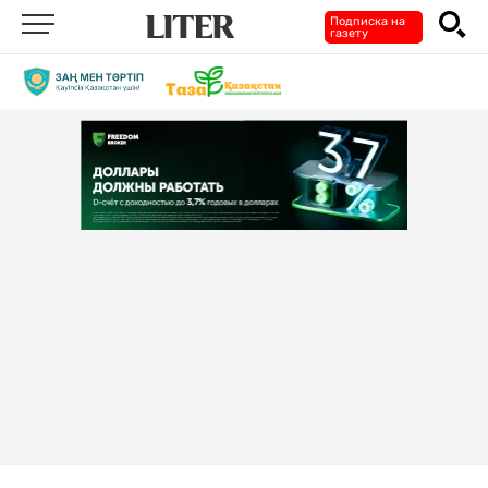
Подписка на
газету