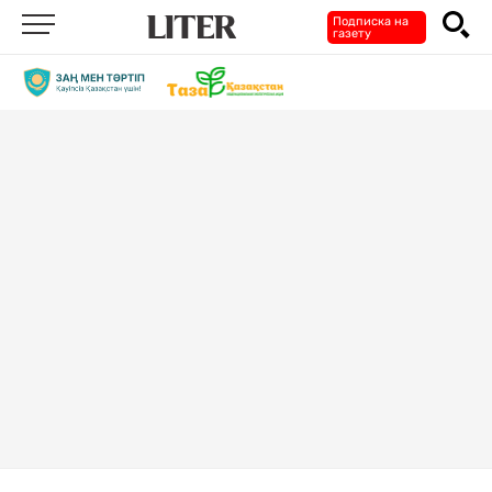
Подписка на
газету