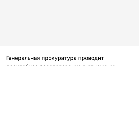
Генеральная прокуратура проводит
досудебное расследование в отношении
преступной группы, длительное время
занимавшейся экономической контрабандой
товаров из Китая в Казахстан, передает
Liter.kz
со ссылкой на Генпрокуратуру РК.
"Следствием установлено, что из 37
компаний, только по двум
аффилированным предприятиям