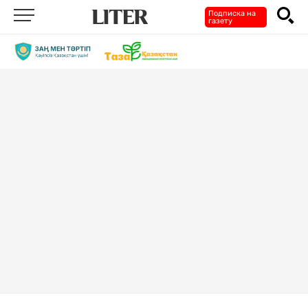
Подписка на
газету