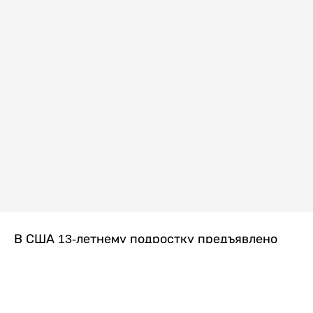
В США 13-летнему подростку предъявлено
обвинение в убийстве второй степени после
гибели его 14-летней сводной сестры. По
версии следствия, трагедия произошла