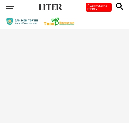
Подписка на
газету