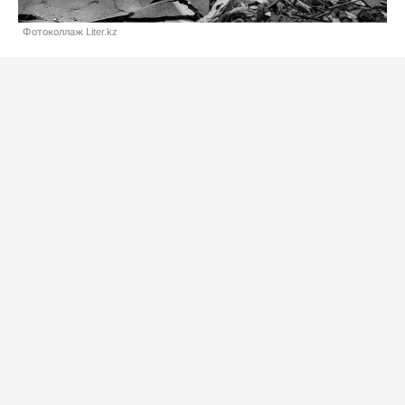
Фотоколлаж Liter.kz