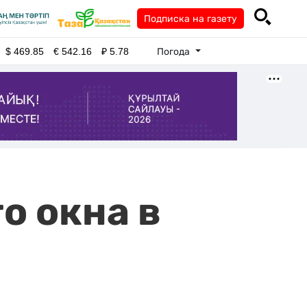
Подписка на газету
Погода
$
469.85
€
542.16
₽
5.78
о окна в