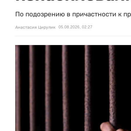
По подозрению в причастности к п
05.08.2026, 02:27
Анастасия Цирулик