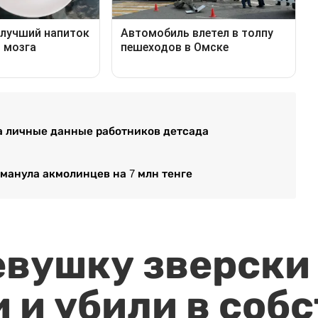
ка личные данные работников детсада
манула акмолинцев на 7 млн тенге
евушку зверски
 и убили в соб