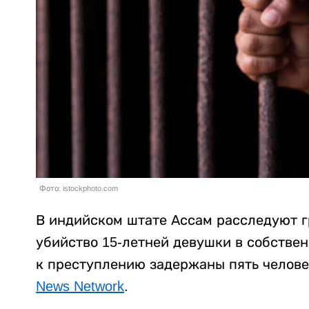
Фото: istockphoto.com
В индийском штате Ассам расследуют г
убийство 15-летней девушки в собстве
к преступлению задержаны пять челове
News Network
.