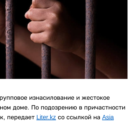
рупповое изнасилование и жестокое
нном доме. По подозрению в причастности
к, передает
Liter.kz
со ссылкой на
Asia