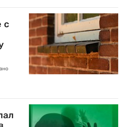
 с
у
вано
пал
в