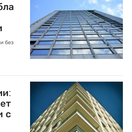
бла
и
и без
ии:
ет
и с