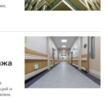
ии,
ажа
й
ций и
изни.