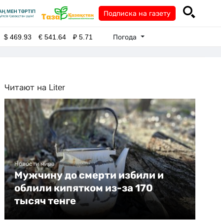
Подписка на газету
Погода
$
469.93
€
541.64
₽
5.71
Читают на Liter
Новости мира
Мужчину до смерти избили и
облили кипятком из-за 170
тысяч тенге