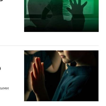
о
ными