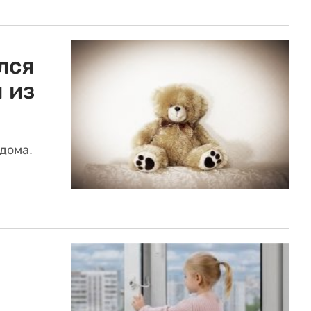
лся
 из
дома.