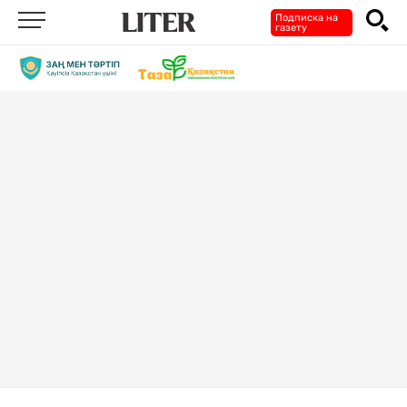
Подписка на
газету