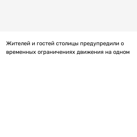
Жителей и гостей столицы предупредили о
временных ограничениях движения на одном
из самых загруженных проспектов города.
Причиной станут дорожные работы, которые
продлятся два дня, передает
Liter.kz
.
По информации городских служб, с 7 по 8
августа на проспекте Кабанбай батыра
пройдет ремонт дорожного покрытия. В связи
с этим движение будет частично ограничено
на участке от улицы Калкаман до улицы
Сарайшык. Полностью перекрывать дорогу не