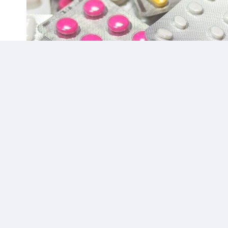
Фото: pixabay.com
Полиция штата Нью-Йорк раскрыла новы