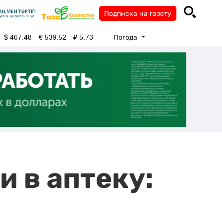
Подписка на газету
Погода
$
467.48
€
539.52
₽
5.73
и в аптеку: