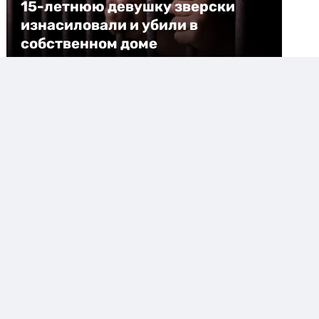
15-летнюю девушку зверски
изнасиловали и убили в
собственном доме
Бабушка и мать убили четверых детей, а затем
покончили с собой
11012
Отец арестован после загадочной смерти 9-
летней дочери во время семейного похода с
палаткой
4800
Скончался мальчик, почти девять лет
находившийся в коме из-за сыра
2914
На одном из самых загруженных проспектов
Астаны вводят ограничения
2759