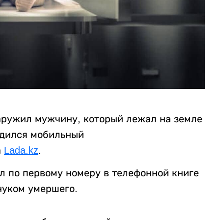
аружил мужчину, который лежал на земле
одился мобильный
а
Lada.kz
.
л по первому номеру в телефонной книге
внуком умершего.