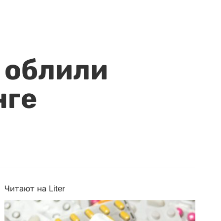
 облили
нге
Читают на Liter