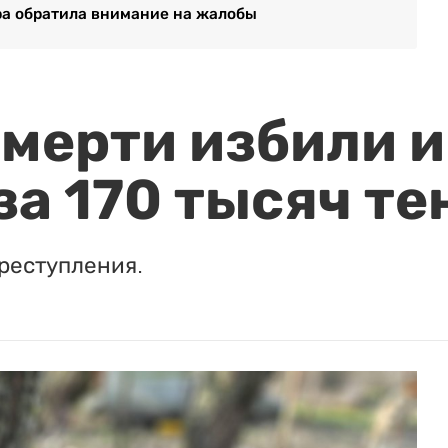
ра обратила внимание на жалобы
мерти избили и
за 170 тысяч те
реступления.