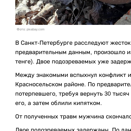
Фото: pixabay.com
В Санкт-Петербурге расследуют жесток
предварительным данным, произошло из-
тенге). Двое подозреваемых уже задер
Между знакомыми вспыхнул конфликт из
Красносельском районе. По предварит
потерпевшего, требуя вернуть 30 тысяч
его, а затем облили кипятком.
От полученных травм мужчина скончалс
Двое подозреваемых задержаны. По данн