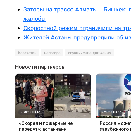
Заторы на трассе Алматы – Бишкек: 
жалобы
Скоростной режим ограничили на тр
Жителей Астаны предупредили об и
Казахстан
непогода
ограничение движения