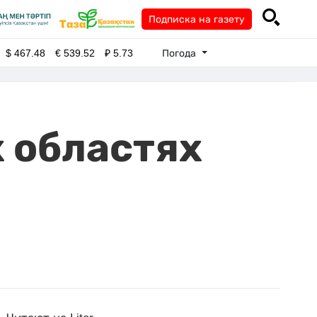
Подписка на газету
Погода
$
467.48
€
539.52
₽
5.73
 областях