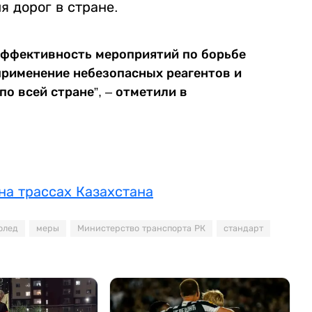
 дорог в стране.
эффективность мероприятий по борьбе
применение небезопасных реагентов и
о всей стране”, – отметили в
на трассах Казахстана
олед
меры
Министерство транспорта РК
стандарт