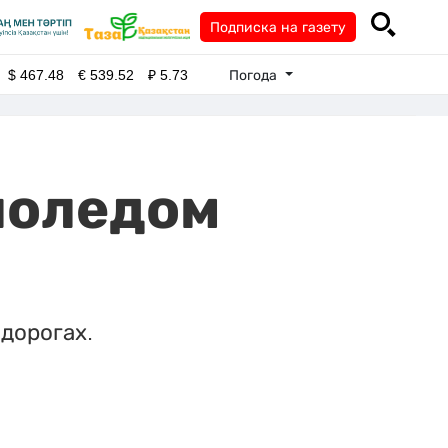
Подписка на газету
Погода
$
467.48
€
539.52
₽
5.73
лоледом
дорогах.