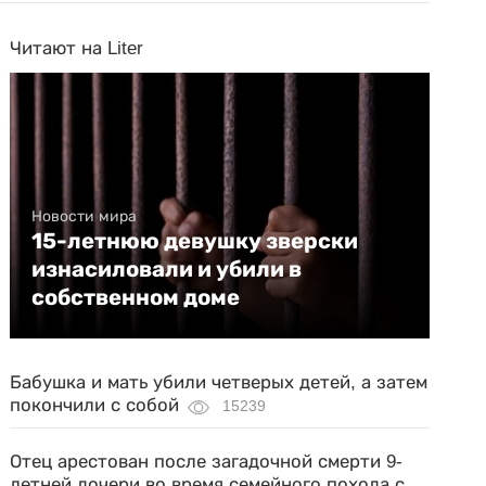
Читают на Liter
Новости мира
15-летнюю девушку зверски
изнасиловали и убили в
собственном доме
Бабушка и мать убили четверых детей, а затем
покончили с собой
15239
Отец арестован после загадочной смерти 9-
летней дочери во время семейного похода с