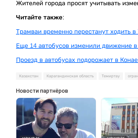
Жителей города просят учитывать изме
Читайте также:
Трамваи временно перестанут ходить в
Еще 14 автобусов изменили движение в
Проезд в автобусах подорожает в Конае
Казахстан
Карагандинская область
Темиртау
огра