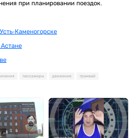
нения при планировании поездок.
 Усть-Каменогорске
 Астане
ве
ничения
пассажиры
движение
трамвай