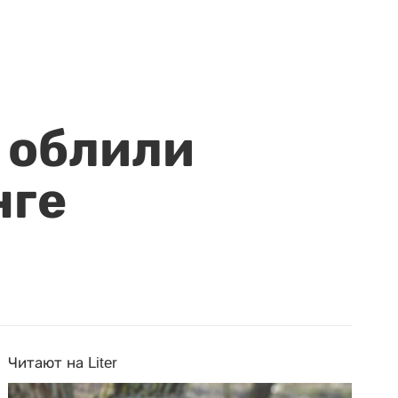
 облили
нге
Читают на Liter