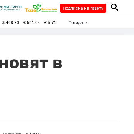
Подписка на газету
Погода
$
469.93
€
541.64
₽
5.71
новят в