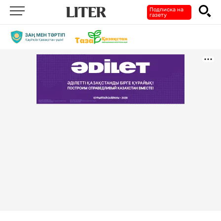
Подписка на
газету