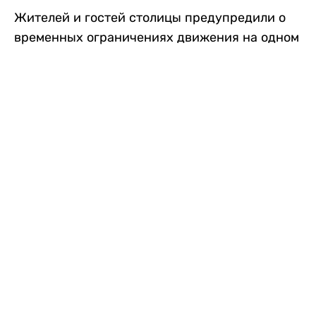
Жителей и гостей столицы предупредили о
временных ограничениях движения на одном
из самых загруженных проспектов города.
Причиной станут дорожные работы, которые
продлятся два дня, передает
Liter.kz
.
По информации городских служб, с 7 по 8
августа на проспекте Кабанбай батыра
пройдет ремонт дорожного покрытия. В связи
с этим движение будет частично ограничено
на участке от улицы Калкаман до улицы
Сарайшык. Полностью перекрывать дорогу не
планируется. На время ремонта движение
транспорта организуют по одной стороне
проезжей части в обоих направлениях, что
может привести к затруднениям в часы пик.