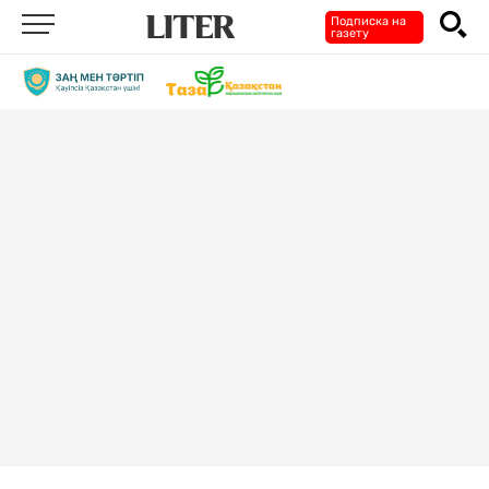
Подписка на
газету