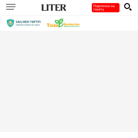
Подписка на
газету