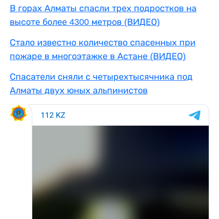
В горах Алматы спасли трех подростков на
высоте более 4300 метров (ВИДЕО)
Стало известно количество спасенных при
пожаре в многоэтажке в Астане (ВИДЕО)
Спасатели сняли с четырехтысячника под
Алматы двух юных альпинистов