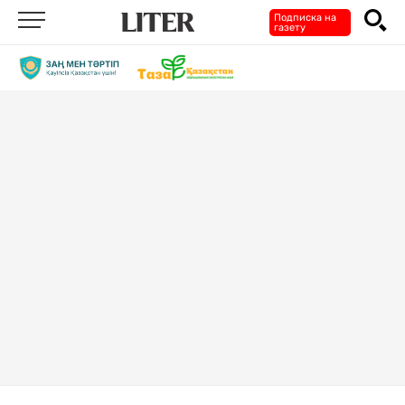
Подписка на
газету