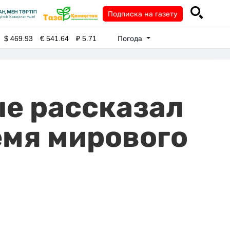
Подписка на газету
Погода
$
469.93
€
541.64
₽
5.71
е рассказал
емя мирового