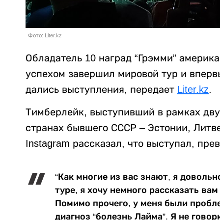
Фото: Liter.kz
Обладатель 10 наград “Грэмми” америк
успехом завершил мировой тур и впервы
дались выступления, передает
Liter.kz
.
Тимберлейк, выступивший в рамках двух
странах бывшего СССР – Эстонии, Литве
Instagram рассказал, что выступал, пре
“Как многие из вас знают, я доволь
туре, я хочу немного рассказать вам
Помимо прочего, у меня были пробл
диагноз “болезнь Лайма”. Я не гово