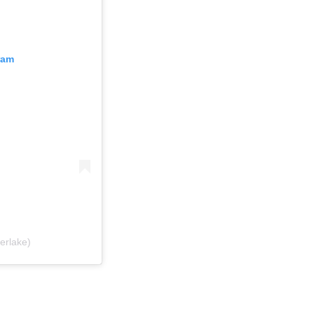
ram
erlake)