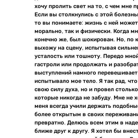
хочу пролить свет на то, с чем мне 
Если вы столкнулись с этой болезнью
то вы понимаете: жизнь с ней може
морально, так и физически. Когда м
конечно же, был шокирован. Но, по к
выхожу на сцену, испытывая сильн
усталость или тошноту. Передо мно
гастроли или продолжать и разобрат
выступлений намного перевешивает
испытывало мое тело. Я так рад, что
свою силу духа, но и провел стольк
которые никогда не забуду. Мне не 
меня всегда учили держать подобные
более открытым в своих переживани
превратно. Делюсь всем этим в наде
ближе друг к другу. Я хотел бы внес