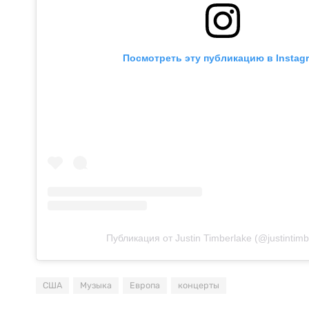
Посмотреть эту публикацию в Instag
Публикация от Justin Timberlake (@justintimb
США
Музыка
Европа
концерты