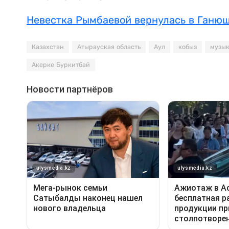
Невестка Рымбаевой вернулась в Ганю
Казахстан
Атырауская область
Аул
кобыз
музык
Акерке Буркитбай