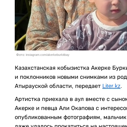
Фото: instagram.com/akerkeburkitbay
Казахстанская кобызистка Акерке Бурк
и поклонников новыми снимками из род
Атырауской области, передает
Liter.kz
.
Артистка приехала в аул вместе с сыном
Акерке и певца Али Окапова с интересо
опубликованным фотографиям, мальчик 
даже удалось прокатиться на настоящем