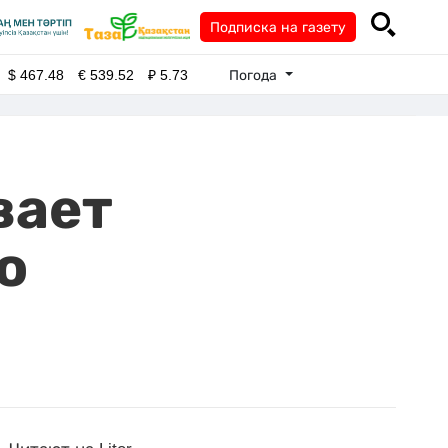
Подписка на газету
Погода
$
467.48
€
539.52
₽
5.73
вает
о