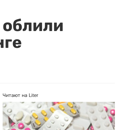
 облили
нге
Читают на Liter