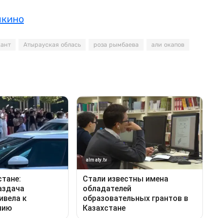
шкино
ант
Атырауская облась
роза рымбаева
али окапов