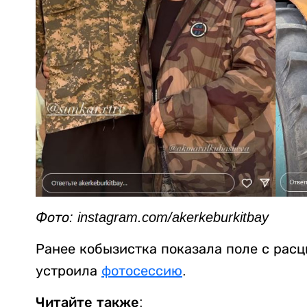
Фото: instagram.com/akerkeburkitbay
Ранее кобызистка показала поле с рас
устроила
фотосессию
.
Читайте также: