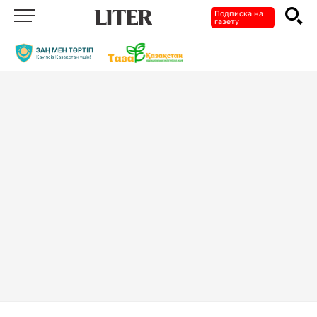
Подписка на
газету