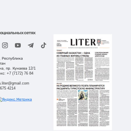
социальных сетях
, Республика
тан
на, пр. Кунаева 12/1
кс: +7 (7172) 76 84
.liter@gmail.com
 675 4214