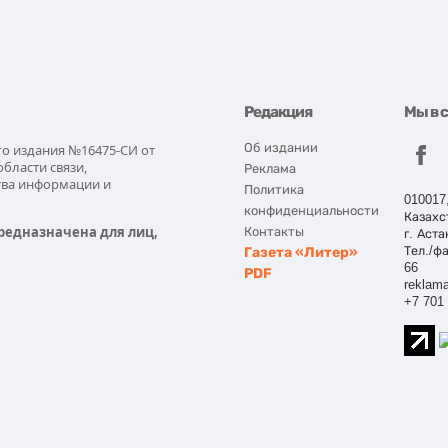
Редакция
Мы в 
Об издании
го издания №16475-СИ от
области связи,
Реклама
тва информации и
Политика
010017
конфиденциальности
Казахс
редназначена для лиц,
Контакты
г. Аста
Газета «Литер»
Тел./фа
66
PDF
reklama
+7 701