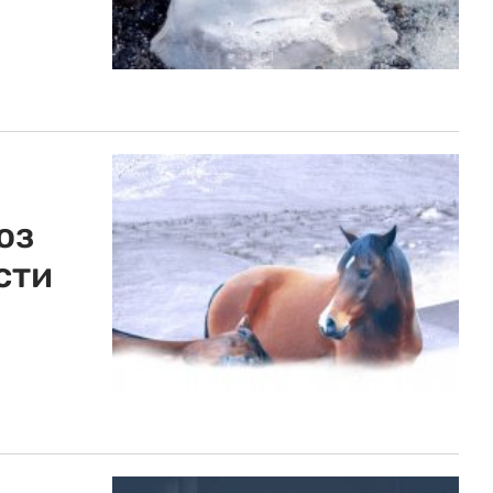
оз
сти