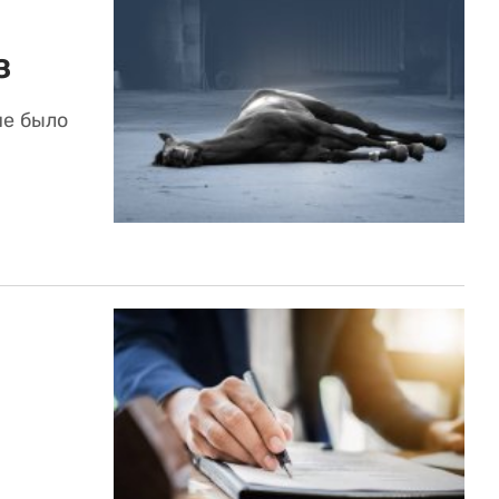
з
не было