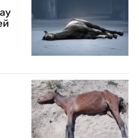
ау
ей