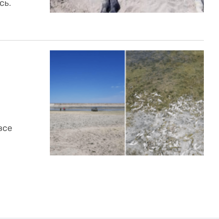
сь.
все