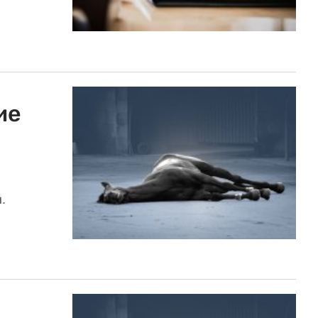
ие
й.