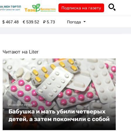
Подписка на газету
Погода
$
467.48
€
539.52
₽
5.73
Читают на Liter
Новости мира
Бабушка и мать убили четверых
детей, а затем покончили с собой