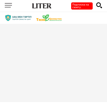
Подписка на
газету