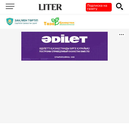
Подписка на
газету