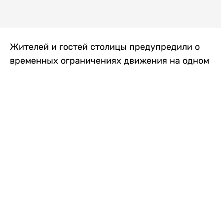
Жителей и гостей столицы предупредили о
временных ограничениях движения на одном
из самых загруженных проспектов города.
Причиной станут дорожные работы, которые
продлятся два дня, передает
Liter.kz
.
По информации городских служб, с 7 по 8
августа на проспекте Кабанбай батыра
пройдет ремонт дорожного покрытия. В связи
с этим движение будет частично ограничено
на участке от улицы Калкаман до улицы
Сарайшык. Полностью перекрывать дорогу не
планируется. На время ремонта движение
транспорта организуют по одной стороне