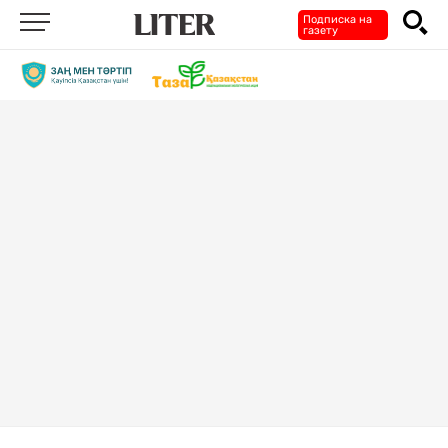
Подписка на
газету