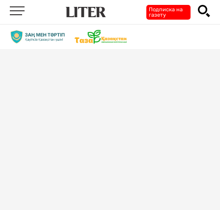
Подписка на
газету