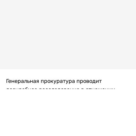
Генеральная прокуратура проводит
досудебное расследование в отношении
преступной группы, длительное время
занимавшейся экономической контрабандой
товаров из Китая в Казахстан, передает
Liter.kz
со ссылкой на Генпрокуратуру РК.