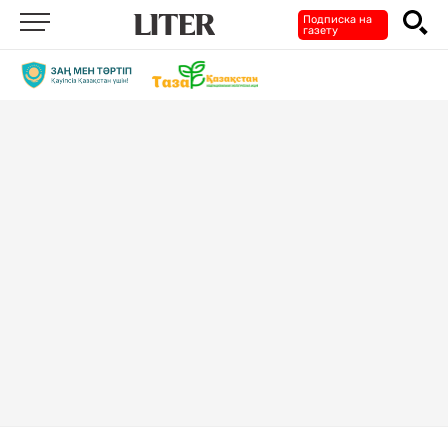
Подписка на
газету