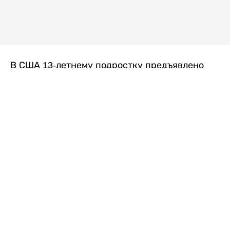
В США 13-летнему подростку предъявлено
обвинение в убийстве второй степени после
гибели его 14-летней сводной сестры. По
версии следствия, трагедия произошла
вскоре после ссоры между детьми, передает
Liter.kz
со ссылкой на
kmph.com
.
Как сообщили в полиции, девочка получила
огнестрельное ранение в голову. Она
скончалась от полученных травм.
Во время происшествия в доме находились
несколько человек, в том числе пятилетний