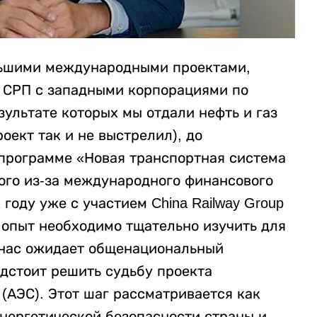
ольшими международными проектами,
 СРП с западными корпорациями по
зультате которых мы отдали нефть и газ
ект так и не выстрелил), до
 программе «Новая транспортная система
ного из-за международного финансового
 году уже с участием China Railway Group
т опыт необходимо тщательно изучить для
 нас ожидает общенациональный
дстоит решить судьбу проекта
(АЭС). Этот шаг рассматривается как
энергетической безопасности страны и