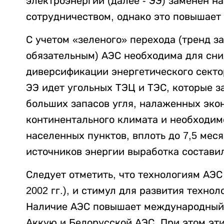
электроэнергии (далее - ЭЭ) заменен н
сотрудничеством, однако это повышает
С учетом «зеленого» перехода (тренд з
обязательным) АЭС необходима для сни
диверсификации энергетического секто
ЭЭ идет угольных ТЭЦ и ТЭС, которые з
больших запасов угля, налаженных эко
континентального климата и необходим
населенных пунктов, вплоть до 7,5 меся
источников энергии выработка составил
Следует отметить, что технологиям АЭС
2002 гг.), и стимул для развития техно
Наличие АЭС повышает международный 
Аккую и Белорусской АЭС. При этом эт