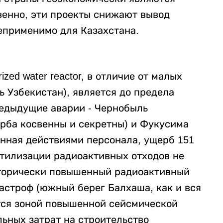
венно, эти проекты снижают вывод
неприменимо для Казахстана.
zed water reactor, в отличие от малых
ь Узбекистан), является до предела
едыдущие аварии - Чернобыль
ерба косвенны и секретны) и Фукусима
енная действиями персонала, ущерб 151
утилизации радиоактивных отходов не
исторически повышенный радиоактивный
астроф (южный берег Балхаша, как и вся
тся зоной повышенной сейсмической
льных затрат на строительство