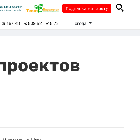
Подписка на газету
Погода
$
467.48
€
539.52
₽
5.73
проектов