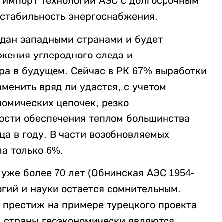
а импорт технологий АЭС с долгосрочным
 стабильность энергоснабжения.
адан западными странами и будет
жения углеродного следа и
ра в будущем. Сейчас в РК 67% выработки
аменить вряд ли удастся, с учетом
номических цепочек, резко
ости обеспечения теплом большинства
ца в году. В части возобновляемых
а только 6%.
 уже более 70 лет (Обнинская АЭС 1954-
логий и науки остается сомнительным.
престиж на примере турецкого проекта
и страны геоэкономически являются