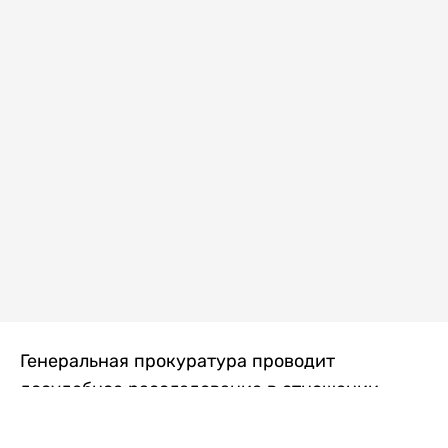
Генеральная прокуратура проводит
досудебное расследование в отношении
преступной группы, длительное время
занимавшейся экономической контрабандой