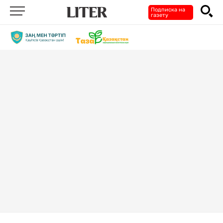
Подписка на
газету