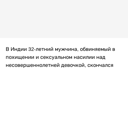
В Индии 32-летний мужчина, обвиняемый в
похищении и сексуальном насилии над
несовершеннолетней девочкой, скончался
после того, как разъяренная толпа жестоко
избила его в. Полиция сообщила об аресте
восьми человек, причастных к нападению,
передает
Liter.kz
со ссылкой на
news9live
.
Местные жители рассказали, что
обвиняемый, Мохаммад Эмроз, похитил
школьницу и держал ее взаперти в своем