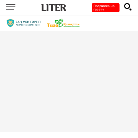
Подписка на
газету