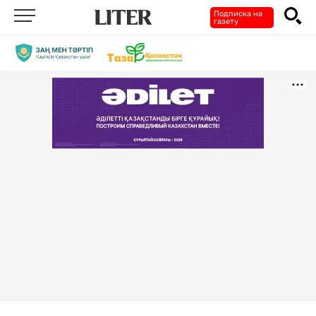
Подписка на
газету