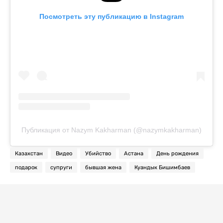
Посмотреть эту публикацию в Instagram
Публикация от Nazym Kakharman (@nazymkakharman)
Казахстан
Видео
Убийство
Астана
День рождения
подарок
супруги
бывшая жена
Куандык Бишимбаев