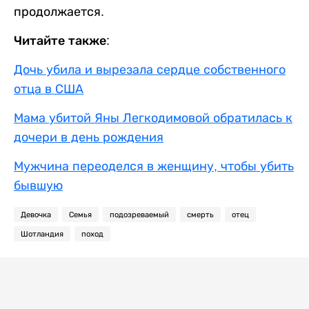
продолжается.
Читайте также:
Дочь убила и вырезала сердце собственного
отца в США
Мама убитой Яны Легкодимовой обратилась к
дочери в день рождения
Мужчина переоделся в женщину, чтобы убить
бывшую
Девочка
Семья
подозреваемый
смерть
отец
Шотландия
поход