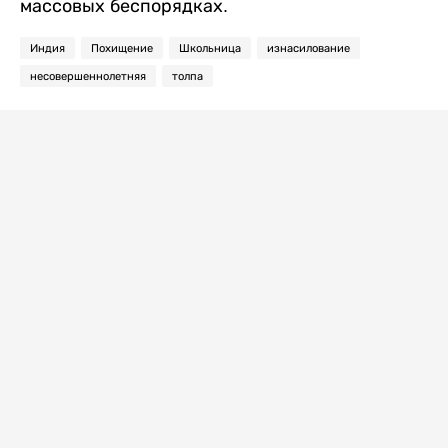
массовых беспорядках.
Индия
Похищение
Школьница
изнасилование
несовершеннолетняя
толпа