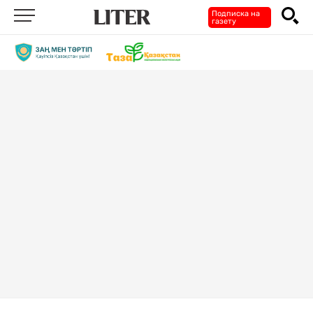
Подписка на
газету