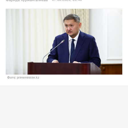
Фарида Курмангалиева
Фото: primeminister.kz