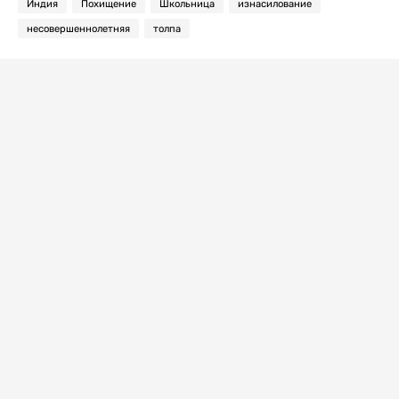
Индия
Похищение
Школьница
изнасилование
несовершеннолетняя
толпа