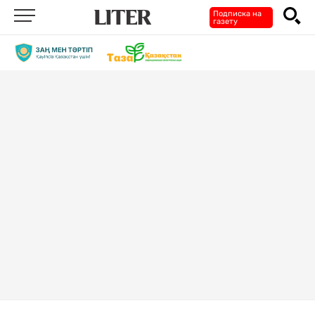
Подписка на
газету